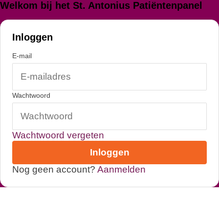
Login
Welkom bij het St. Antonius Patiëntenpanel
Inloggen
E-mail
Wachtwoord
Wachtwoord vergeten
Inloggen
Nog geen account?
Aanmelden